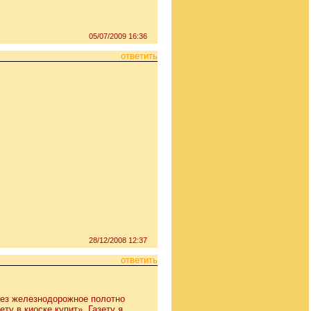
05/07/2009 16:36
ответить
28/12/2008 12:37
ответить
рез железнодорожное полотно
ту в киоске купит». Газету я