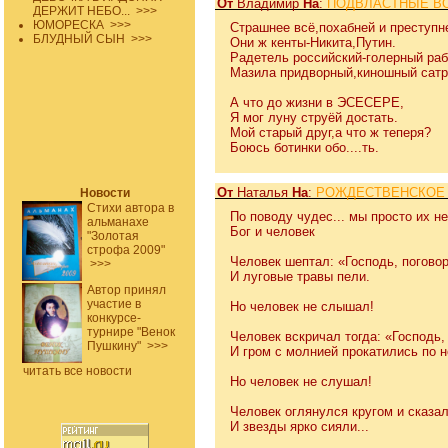
От
Владимир
На
:
ПОДВЛАСТНЫЕ ВО
ДЕРЖИТ НЕБО...
>>>
ЮМОРЕСКА
>>>
Страшнее всё,похабней и преступн
БЛУДНЫЙ СЫН
>>>
Они ж кенты-Никита,Путин.
Радетель российский-голерный раб
Мазила придворный,киношный сатр
А что до жизни в ЭСЕСЕРЕ,
Я мог луну струёй достать.
Мой старый друг,а что ж теперя?
Боюсь ботинки обо....ть.
От
Наталья
На
:
РОЖДЕСТВЕНСКОЕ
Новости
Стихи автора в
По поводу чудес... мы просто их н
альманахе
Бог и человек
"Золотая
строфа 2009"
Человек шептал: «Господь, поговор
>>>
И луговые травы пели.
Автор принял
участие в
Но человек не слышал!
конкурсе-
турнире "Венок
Человек вскричал тогда: «Господь,
Пушкину"
>>>
И гром с молнией прокатились по н
читать все новости
Но человек не слушал!
Человек оглянулся кругом и сказал
И звезды ярко сияли...