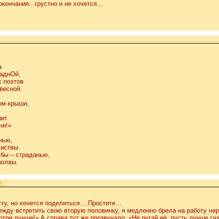
кончания...грустно и не хочется...
а
щаднОй,
х поэтов
 весной.
ом крыши,
шит
ня!»
нью,
листвы.
 бы – страданью,
молвы.
...
сту, но хочется поделиться….Простите…
жду встретить свою вторую половинку, я медленно брела на работу че
три лучше!» А справа тут же прозвучало: «Не ругай её, пусть лучше газе