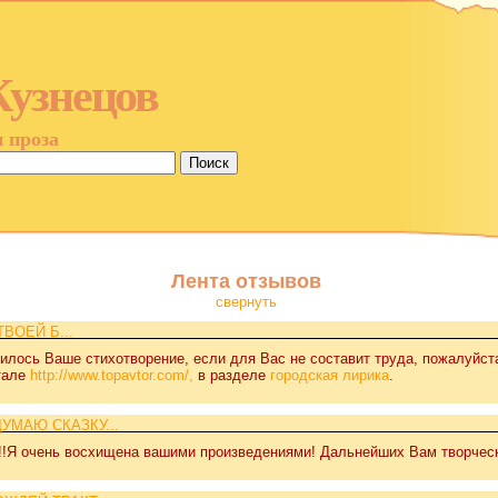
Кузнецов
и проза
Лента отзывов
свернуть
ВОЕЙ Б...
илось Ваше стихотворение, если для Вас не составит труда, пожалуйста
тале
http://www.topavtor.com/,
в разделе
городская лирика
.
УМАЮ СКАЗКУ...
!!!!!Я очень восхищена вашими произведениями! Дальнейших Вам творчес