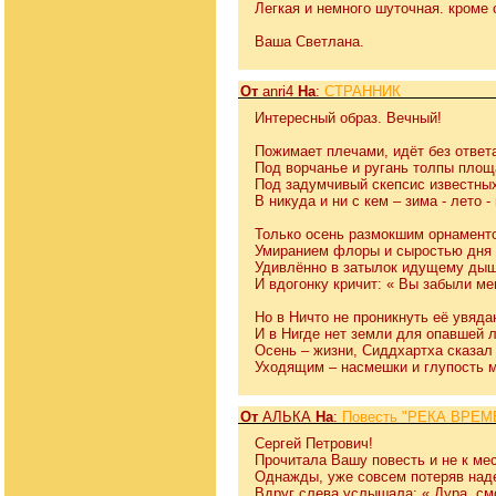
Легкая и немного шуточная. кроме о
Ваша Светлана.
От
anri4
На
:
СТРАННИК
Интересный образ. Вечный!
Пожимает плечами, идёт без ответ
Под ворчанье и ругань толпы пло
Под задумчивый скепсис известны
В никуда и ни с кем – зима - лето -
Только осень размокшим орнамент
Умиранием флоры и сыростью дня
Удивлённо в затылок идущему ды
И вдогонку кричит: « Вы забыли ме
Но в Ничто не проникнуть её увяда
И в Нигде нет земли для опавшей 
Осень – жизни, Сиддхартха сказал
Уходящим – насмешки и глупость 
От
АЛЬКА
На
:
Повесть "РЕКА ВРЕМЕ
Сергей Петрович!
Прочитала Вашу повесть и не к ме
Однажды, уже совсем потеряв наде
Вдруг слева услышала: « Дура, смо