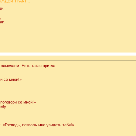
ЖДЕЙ ТРАКТ...
ей.
,
ап.
е замечаем. Есть такая притча
и со мной!»
 поговори со мной!»
ебу.
: «Господь, позволь мне увидеть тебя!»