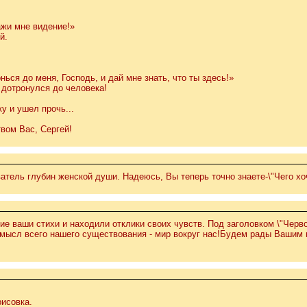
ажи мне видение!»
й.
нься до меня, Господь, и дай мне знать, что ты здесь!»
 дотронулся до человека!
у и ушел прочь...
вом Вас, Сергей!
атель глубин женской души. Надеюсь, Вы теперь точно знаете-\"Чего хо
ие ваши стихи и находили отклики своих чувств. Под заголовком \"Черво
смысл всего нашего существования - мир вокруг нас!Будем рады Вашим
рисовка.