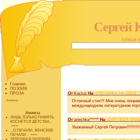
Сергей 
стихи 
Главная
ПОЭЗИЯ
ПРОЗА
От
Kactus
На
:
СЛЕЗИНКА НА ЩЕКЕ Т
Анонсы:
Отличный стих!!! Мне очень понрав
международном литературном пор
Анонсы
ЛИШЬ ТОЛЬКО ПАМЯТЬ
От
anechka******
На
:
ДЛЯ ТЕБЯ ПРИД
КОСНЁТСЯ ДЕТСТВА...
>>>
Уважаемый Сергей Петрович!!!!!!!
...О ПЕЧАЛИ, ЖЕНСКИЕ
ПЕЧАЛИ...
>>>
ДЕВОЧКА В ЛАДОНЯХ