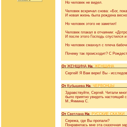
Но человек не видел.
Человек вскричал снова: «Бог, пок
И новая жизнь была рождена весно
Но человек этого не заметил!
Человек плакал в отчаянии: «Дотро
И после этого Господь спустился и
Но человек смахнул с плеча бабочк
Почему так происходит? С Рождест
От
ЖЕНЩИНА
На
:
ЖЕНЩИНА
Сергей! Я Вам верю! Вы - исследов
От
Кубышева
На
:
ЧЕРВОНЦЫ
Здравствуйте, Сергей. Читали мног
было приятно увидеть настоящий 
М.,Фимина С.
От
Светлана
На
:
РУССКИЕ СКАЗКИ
Сережа, где Вы пропали?
Понравилась мне эта сказочная за