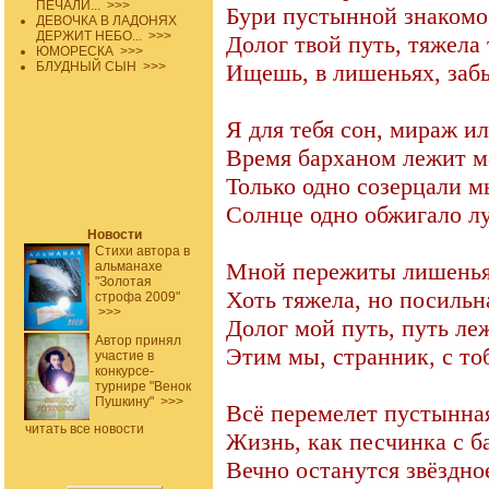
ПЕЧАЛИ...
>>>
Бури пустынной знакомо
ДЕВОЧКА В ЛАДОНЯХ
ДЕРЖИТ НЕБО...
>>>
Долог твой путь, тяжела
ЮМОРЕСКА
>>>
БЛУДНЫЙ СЫН
>>>
Ищешь, в лишеньях, забы
Я для тебя сон, мираж и
Время барханом лежит м
Только одно созерцали м
Солнце одно обжигало л
Новости
Стихи автора в
Мной пережиты лишенья,
альманахе
"Золотая
Хоть тяжела, но посильн
строфа 2009"
>>>
Долог мой путь, путь леж
Автор принял
Этим мы, странник, с т
участие в
конкурсе-
турнире "Венок
Пушкину"
>>>
Всё перемелет пустынна
читать все новости
Жизнь, как песчинка с 
Вечно останутся звёздно