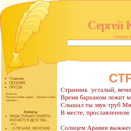
Сергей 
стихи 
СТ
Главная
ПОЭЗИЯ
ПРОЗА
Странник
усталый, веч
Анонсы:
Время барханом лежит м
Промостойки адрес.
Промостойки
паразит
.
Слышал ты звук труб Ми
В месте, прославленном 
Анонсы
ЛИШЬ ТОЛЬКО ПАМЯТЬ
КОСНЁТСЯ ДЕТСТВА...
>>>
Солнцем Аравии выжжен
...О ПЕЧАЛИ, ЖЕНСКИЕ