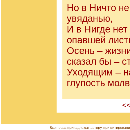
Но в Ничто не
увяданью,
И в Нигде нет
опавшей лист
Осень – жизн
сказал бы – с
Уходящим – н
глупость молв
<<
|
Все права принадлежат автору, при цитировани