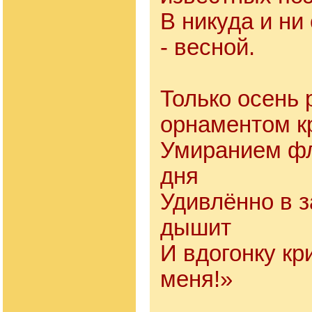
В никуда и ни 
- весной.
Только осень
орнаментом к
Умиранием ф
дня
Удивлённо в 
дышит
И вдогонку кр
меня!»