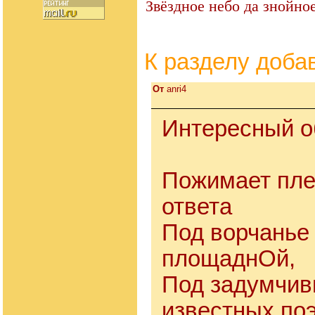
Звёздное небо да знойно
К разделу
доба
От
anri4
Интересный о
Пожимает пле
ответа
Под ворчанье 
площаднОй,
Под задумчив
известных по