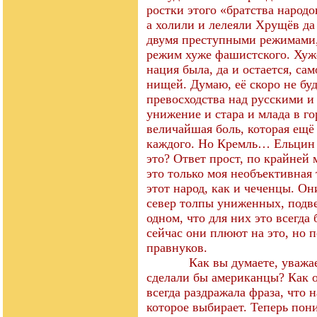
ростки этого «братства народо
а холили и лелеяли Хрущёв д
двумя преступными режимами, 
режим хуже фашистского. Хуже
нация была, да и остается, са
нищей. Думаю, её скоро не буд
превосходства над русскими и
унижение и стара и млада в го
величайшая боль, которая ещё 
каждого. Но Кремль… Ельцин
это? Ответ прост, по крайней м
это только моя необъективная 
этот народ, как и чеченцы. О
север толпы униженных, подв
одном, что для них это всегда
сейчас они плюют на это, но п
правнуков.
Как вы думаете, уважаемый
сделали бы американцы? Как 
всегда раздражала фраза, что 
которое выбирает. Теперь пони