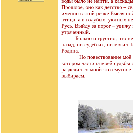
воды было не найти, а каскад
Прошлое, оно как детство – св
именно в этой речке Емеля пой
птица, а в голубых, уютных н
Русь. Выйду за порог – увижу 
утраченный.
Больно и грустно, что н
назад, ни судеб их, ни могил. 
Родина.
Но повествование моё 
котором частица моей судьбы 
разделил со мной это смутное 
выбираем.