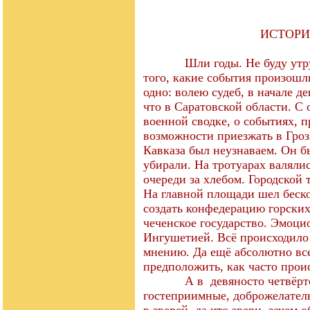
ИСТОРИ
Шли годы. Не буду утружда
того, какие события произошл
одно: волею судеб, в начале д
что в Саратовской области. С 
военной сводке, о событиях, 
возможности приезжать в Гро
Кавказа был неузнаваем. Он б
убирали. На тротуарах валяли
очереди за хлебом. Городской 
На главной площади шел беско
создать конфедерацию горских 
чеченское государство. Эмоци
Ингушетией. Всё происходило
мнению. Да ещё абсолютно вс
предположить, как часто прои
А в девяносто четвёртом Г
гостеприимные, доброжелател