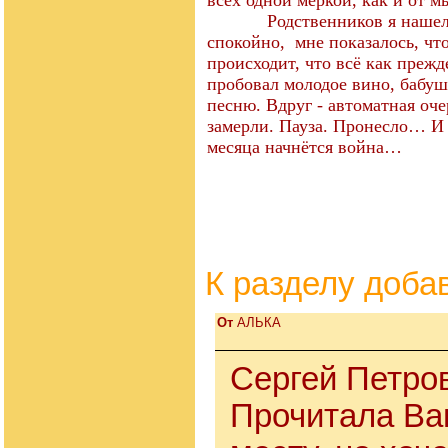
всех одной меркой, как и от мы
Родственников я нашел в д
спокойно, мне показалось, чт
происходит, что всё как прежд
пробовал молодое вино, бабушк
песню. Вдруг - автоматная оч
замерли. Пауза. Пронесло… И о
месяца начнётся война…
К разделу
доба
От
АЛЬКА
Сергей Петро
Прочитала Ваш