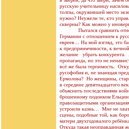
в зверей, да что звери, зачем
русскую учительницу насилов
толпы, окружившей место экзе
нужно? Неужели те, кто управ
скверны? Как можно у иновер
Пытался сравнить отноше
Германии с отношением к русс
евреев… На мой взгляд, это б
к предприимчивости, к вечной
желание убрать конкурента. 
пропаганда, но это не ненави
всё же была терпимость. Отку
русофобия и, не знающая пред
Ермолова? Но женщины, старик
в середине девятнадцатого ве
объяснить последствиями войн
брошенному подонком Ельцин
правозащитными организация
устроили казнь… Мне не хвати
сцены, подобные той, как бор
матери двухгодовалого ребёнка
Откуда такая неоправданная ж