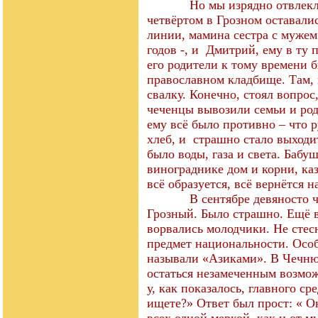
Но мы изрядно отвлеклись 
четвёртом в Грозном оставали
линии, мамина сестра с мужем 
годов -, и Дмитрий, ему в ту
его родители к тому времени 
православном кладбище. Там, 
свалку. Конечно, стоял вопрос,
чеченцы вывозили семьи и род
ему всё было противно – что р
хлеб, и страшно стало выходит
было воды, газа и света. Баб
винограднике дом и корни, каз
всё образуется, всё вернётся н
В сентябре девяносто четв
Грозный. Было страшно. Ещё в 
ворвались молодчики. Не стес
предмет национальности. Осо
называли «Азиками». В Чечню
остаться незамеченным возмож
у, как показалось, главного с
ищете?» Ответ был прост: « О