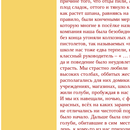
причине того, что отцы пили,
плод сладок, оттого и тянуло
как растет шпана, равняясь на
правило, были кончеными мерз
которую многие в посёлке назы
компания наша была безобидно
без конца угоняли колхозных 
пистолетов, так называемых «
школе нас тоже едва терпели, 
классный руководитель – « …
да и поведение было неудовле
страсть. Мы страстно любили
высоких столбах, оббитых жес
располагались для них домики
учреждениях, магазинах, школа
жили голуби, пробуждая в нас
И мы их навещали, ночью, с ф
красных, всёх на каких заране
не отличались ни чистотой по
было начало. Дальше была ох
голуби, обитавшие в сим
мест
день, к кому-то из нас прихо