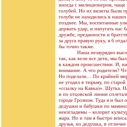
иногда с милиционером, чаще 
голубей. Но их визиты были п
голуби не находились в наших
позднее. Мы, воспитанные ул
держать удар, и напугать нас 
дружбе, преданности и братств
за друга правую руку, я б отд
бы точно также.
Наша незаурядно высо
так, как вели все дети, мы бы
в каждом происшествии. И, на
внимание. А что родители? Чт
Но поделали… По крайней мере
не угодил в тюрьму, по старо
«ссылку на Кавказ». Шутка. Н
и по отцовской линии сплетал
городе Грозном. Туда я и был 
дедушки и бабушки по мамино
неизгладимы – колорит культур
жара. Но и там я быстро впис
друзья, но дедушка, в отличие 