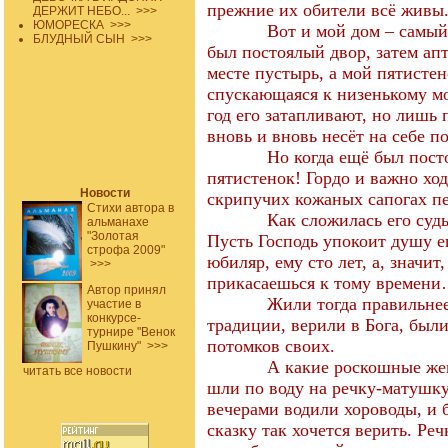
прежние их обители всё живы
ДЕРЖИТ НЕБО...
>>>
ЮМОРЕСКА
>>>
Вот и мой дом – самый
БЛУДНЫЙ СЫН
>>>
был постоялый двор, затем ап
месте пустырь, а мой пятисте
спускающаяся к низенькому м
год его затапливают, но лишь п
вновь и вновь несёт на себе 
Но когда ещё был пос
пятистенок! Гордо и важно хо
Новости
скрипучих кожаных сапогах пе
Стихи автора в
Как сложилась его суд
альманахе
"Золотая
Пусть Господь упокоит душу его
строфа 2009"
юбиляр, ему сто лет, а, значи
>>>
прикасаешься к тому времен
Автор принял
Жили тогда правильнее
участие в
конкурсе-
традиции, верили в Бога, был
турнире "Венок
потомков своих.
Пушкину"
>>>
А какие роскошные же
читать все новости
шли по воду на речку-матушку
вечерами водили хороводы, и б
сказку так хочется верить. Ре