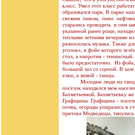
класс. Умел этот класс работа
образовался парк. В парке на
свежим
пивом,
пиво
нефтян
старались проводить
в сим за
указанной ранее роще, находи
теплыми летними вечерами из
разносилась музыка. Также дл
уголок», в фойе которого зел
стол, а напротив - теннисный.
было предостаточно.
Из фойе,
большой зал со сценой. В зал
елки, а зимой - танцы.
Молодые люди на танцы
посёлок находился меж насел
Бахметьевкой. Бахметьевку же
Графщины. Графщина – поселе
почва, огороды упирались в ст
притока Медведицы, тянулись 