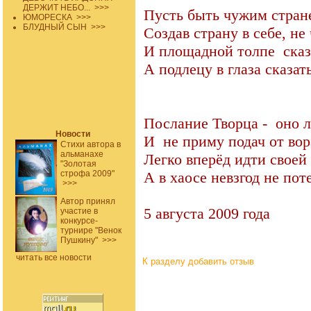
ДЕРЖИТ НЕБО...
>>>
Пусть быть чужим стран
ЮМОРЕСКА
>>>
БЛУДНЫЙ СЫН
>>>
Создав страну в себе, не
И площадной толпе
ска
А подлецу в глаза сказать
Послание Творца -
оно 
Новости
И
не приму подач от вор
Стихи автора в
альманахе
Легко вперёд идти своей 
"Золотая
строфа 2009"
А в хаосе невзгод не пот
>>>
Автор принял
5 августа 2009 года
участие в
конкурсе-
турнире "Венок
Пушкину"
>>>
читать все новости
К разделу
добавить отзыв