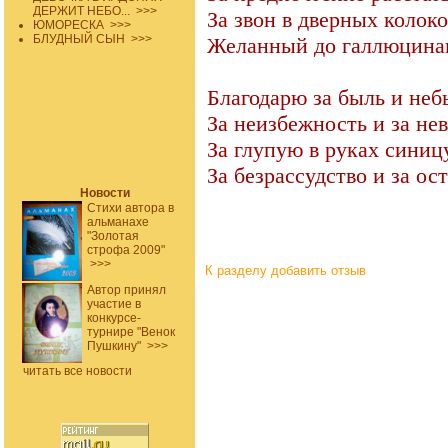
ДЕРЖИТ НЕБО...
>>>
За звон в дверных колоко
ЮМОРЕСКА
>>>
БЛУДНЫЙ СЫН
>>>
Желанный до галлюцина
Благодарю за быль и неб
За неизбежность и за не
За глупую в руках синицу
За безрассудство и за ос
Новости
Стихи автора в
альманахе
"Золотая
строфа 2009"
>>>
К разделу
добавить отзыв
Автор принял
участие в
конкурсе-
турнире "Венок
Пушкину"
>>>
читать все новости