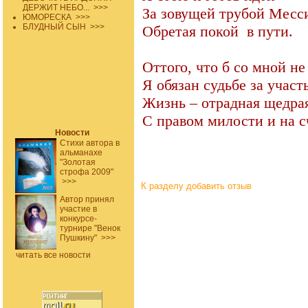
ДЕРЖИТ НЕБО...
>>>
За зовущей трубой Месс
ЮМОРЕСКА
>>>
БЛУДНЫЙ СЫН
>>>
Обретая покой
в пути.
Оттого, что б со мной не
Я обязан судьбе за участь
Жизнь – отрадная щедра
С правом милости и на с
Новости
Стихи автора в
альманахе
"Золотая
строфа 2009"
>>>
К разделу
добавить отзыв
Автор принял
участие в
конкурсе-
турнире "Венок
Пушкину"
>>>
читать все новости