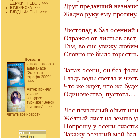
ДЕРЖИТ НЕБО...
>>>
Друг предавший назначит
ЮМОРЕСКА
>>>
БЛУДНЫЙ СЫН
>>>
Жадно руку ему протяну.
Листопад в бал осенний 
Отражая от листьев свет,
Там, во сне увижу люби
Словно не было горестны
Новости
Стихи автора в
альманахе
Запах осени, он без фал
"Золотая
Гладь воды светла и чист
строфа 2009"
>>>
Что же ждёт, что же буд
Автор принял
Одиночество, пустота…
участие в
конкурсе-
турнире "Венок
Пушкину"
>>>
Лес печальный объят нен
читать все новости
Жёлтый лист на землю у
Попрошу у осени счастья
Закажу осенний мой бал.