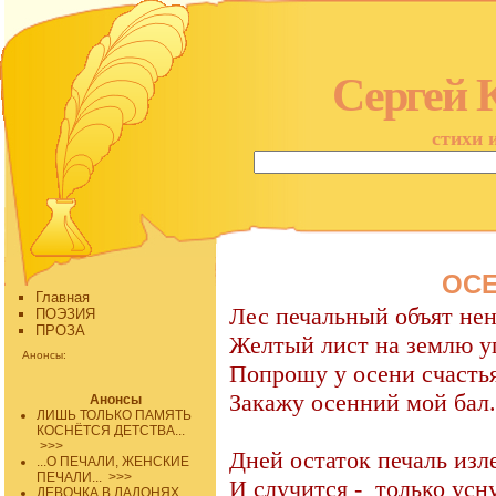
Сергей 
стихи 
ОСЕ
Главная
Лес печальный объят нен
ПОЭЗИЯ
ПРОЗА
Желтый лист на землю у
Анонсы:
Попрошу у осени счастья
Закажу осенний мой бал.
Анонсы
ЛИШЬ ТОЛЬКО ПАМЯТЬ
КОСНЁТСЯ ДЕТСТВА...
>>>
Дней остаток печаль изле
...О ПЕЧАЛИ, ЖЕНСКИЕ
ПЕЧАЛИ...
>>>
И случится -
только усну
ДЕВОЧКА В ЛАДОНЯХ